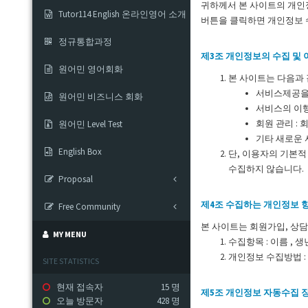
귀하께서 본 사이트의 개인
Tutor114 English 온라인영어 소개
버튼을 클릭하면 개인정보 
정규통합과정
제3조 개인정보의 수집 및
원어민 영어회화
본 사이트는 다음과
서비스제공을 
원어민 비즈니스 회화
서비스의 이행
회원 관리 :
원어민 Level Test
기타 새로운 
English Box
단, 이용자의 기본적
수집하지 않습니다.
Proposal
제4조 수집하는 개인정보 
Free Community
본 사이트는 회원가입, 상담
MY MENU
수집항목 : 이름 , 생
개인정보 수집방법 :
SITE STATISTICS
현재 접속자
15 명
제5조 개인정보 자동수집 장
오늘 방문자
428 명