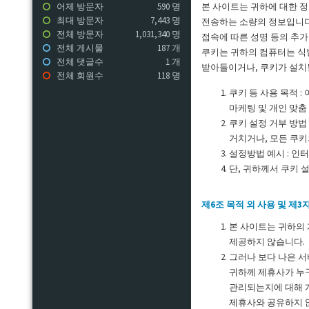
어제 방문자
590 명
본 사이트는 귀하에 대한 정
최대 방문자
7,443 명
전송하는 소량의 정보입니다
전체 방문자
1,031,340 명
접속에 따른 성명 등의 추가
전체 게시물
187 개
쿠키는 귀하의 컴퓨터는 식
전체 댓글수
1 개
받아들이거나, 쿠키가 설치될
전체 회원수
118 명
쿠키 등 사용 목적 
마케팅 및 개인 맞춤
쿠키 설정 거부 방법
거치거나, 모든 쿠키
설정방법 예시 : 인
단, 귀하께서 쿠키 
제6조 목적 외 사용 및 제3
본 사이트는 귀하의 
제공하지 않습니다.
그러나 보다 나은 
귀하께 제휴사가 누
관리되는지에 대해 
제휴사와 공유하지 